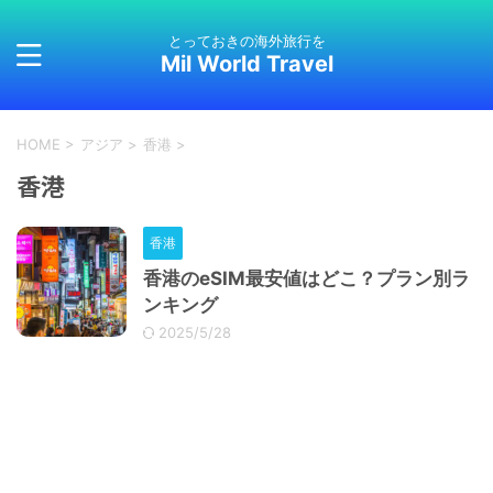
とっておきの海外旅行を
Mil World Travel
HOME
>
アジア
>
香港
>
香港
香港
香港のeSIM最安値はどこ？プラン別ラ
ンキング
2025/5/28