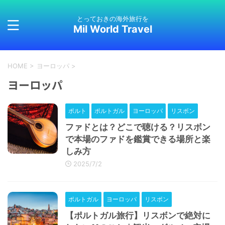
とっておきの海外旅行を
Mil World Travel
HOME
>
ヨーロッパ
>
ヨーロッパ
ポルト
ポルトガル
ヨーロッパ
リスボン
ファドとは？どこで聴ける？リスボン
で本場のファドを鑑賞できる場所と楽
しみ方
2025/7/2
ポルトガル
ヨーロッパ
リスボン
【ポルトガル旅行】リスボンで絶対に