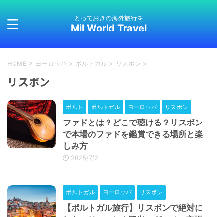
とっておきの海外旅行を
Mil World Travel
HOME
>
ヨーロッパ
>
ポルトガル
>
リスボン
>
リスボン
ポルト
ポルトガル
ヨーロッパ
リスボン
ファドとは？どこで聴ける？リスボン
で本場のファドを鑑賞できる場所と楽
しみ方
2025/7/2
ポルトガル
ヨーロッパ
リスボン
【ポルトガル旅行】リスボンで絶対に