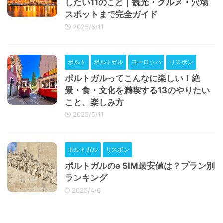
したい11のこと｜観光・グルメ・穴場
スポットまで完全ガイド
2025/5/11
ポルト
ポルトガル
ヨーロッパ
リスボン
ポルトガルってこんなに楽しい！絶
景・食・文化を満喫する13のやりたい
こと、楽しみ方
2025/5/11
ポルトガル
リスボン
ポルトガルのe SIM最安値は？プラン別
ランキング
2025/4/6