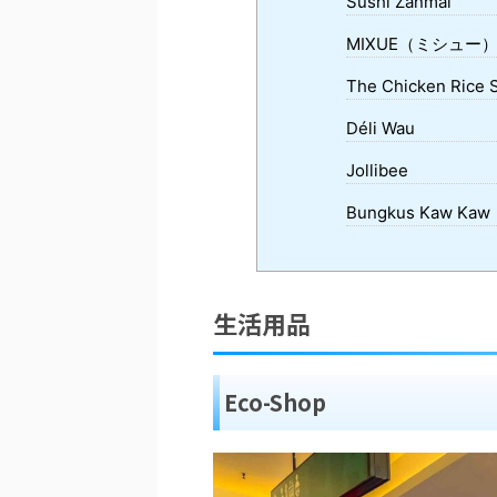
Sushi Zanmai
MIXUE（ミシュー
The Chicken Rice 
Déli Wau
Jollibee
Bungkus Kaw Kaw
生活用品
Eco-Shop