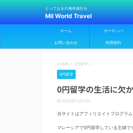
とっておきの海外旅行を
Mil World Travel
ホーム
ヨーロッパ
お問い合わせ
利用規約
HOME
>
0円留学
>
0円留学
0円留学の生活に欠
2025年11月16日
当サイトはアフィリエイトプログラム
マレーシアで0円留学している主婦で