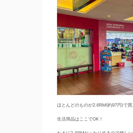
ほとんどのものが2.6RM(約97円)
生活用品はここでOK！
たまに2.4RMだったりするので嬉し