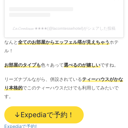
𝓛𝓪 𝓒𝓸𝓶𝓽𝓮𝓼𝓼𝓮 ★★★★(@lacomtessehotel)がシェアした投稿
なんと
全てのお部屋からエッフェル塔が見えちゃう
ホテ
ル！
お部屋のタイプも
色々あって
選べるのが嬉しい
ですね。
リーズナブルながら、併設されている
ティーハウスがかな
り本格的
でこのティーハウスだけでも利用してみたいで
す。
↓Expediaで予約！
Expediaで予約!