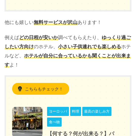
他にも嬉しい
無料サービスが沢山
あります！
例えば
どの日程が安いか
調べてもらえたり、
ゆっくり過ご
したい方向け
のホテル、
小さい子供連れでも楽しめる
ホテ
ルなど、
ホテルが自分に合っているかも聞くことが出来ま
す
よ！
こちらもチェック！
ヨーロッパ
料理
最高の楽しみ方
食べ物
【何する？何が出来る？】パ