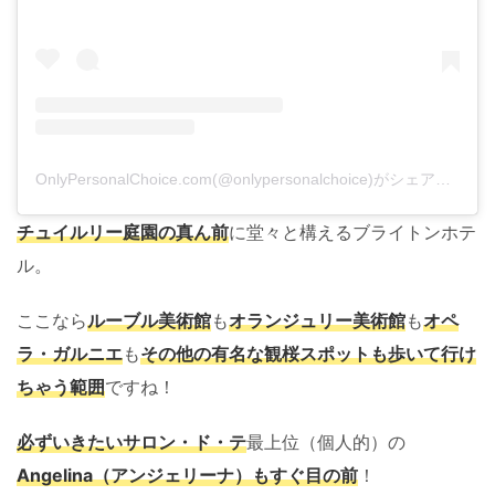
OnlyPersonalChoice.com(@onlypersonalchoice)がシェアした投稿
チュイルリー庭園の真ん前
に堂々と構えるブライトンホテ
ル。
ここなら
ルーブル美術館
も
オランジュリー美術館
も
オペ
ラ・ガルニエ
も
その他の有名な観桜スポットも歩いて行け
ちゃう範囲
ですね！
必ずいきたいサロン・ド・テ
最上位（個人的）の
Angelina（アンジェリーナ）もすぐ目の前
！