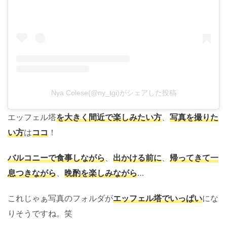
Nya Colese(@ny_tgi)がシェアした投稿
エッフェル塔
を大きく間近で楽しみたい方
、
写真を撮りた
い方
は
ココ
！
バルコニーで食事しながら
、
出かける前に
、
帰ってきて一
息つきながら
、
晩酌を楽しみながら
…
これじゃぁ写真のフォルダが
エッフェル塔でいっぱい
にな
りそうですね。笑