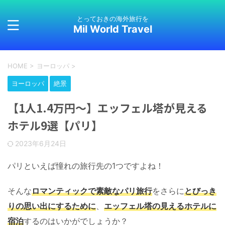
とっておきの海外旅行を
Mil World Travel
HOME
>
ヨーロッパ
>
ヨーロッパ
絶景
【1人1.4万円〜】エッフェル塔が見える
ホテル9選【パリ】
2023年6月24日
パリといえば憧れの旅行先の1つですよね！
そんな
ロマンティックで素敵なパリ旅行
をさらに
とびっき
りの思い出にするために
、
エッフェル塔の見えるホテルに
宿泊
するのはいかがでしょうか？