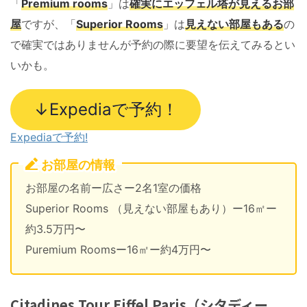
「
Premium rooms
」は
確実にエッフェル塔が見えるお部
屋
ですが、「
Superior Rooms
」は
見えない部屋もある
の
で確実ではありませんが予約の際に要望を伝えてみるとい
いかも。
↓Expediaで予約！
Expediaで予約!
お部屋の情報
お部屋の名前ー広さー2名1室の価格
Superior Rooms （見えない部屋もあり）ー16㎡ー
約3.5万円〜
Puremium Roomsー16㎡ー約4万円〜
Citadines Tour Eiffel Paris（シタディー