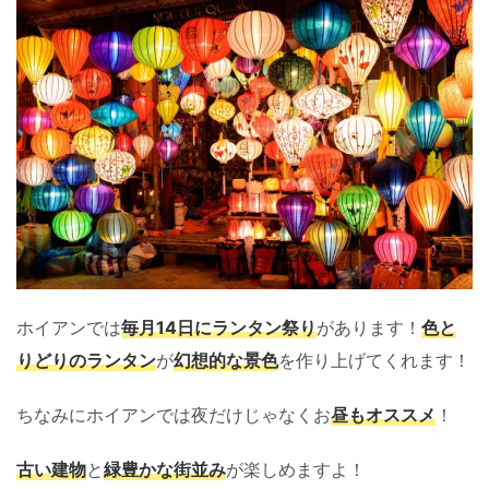
ホイアンでは
毎月14日にランタン祭り
があります！
色と
りどりのランタン
が
幻想的な景色
を作り上げてくれます！
ちなみにホイアンでは夜だけじゃなくお
昼もオススメ
！
古い建物
と
緑豊かな街並み
が楽しめますよ！