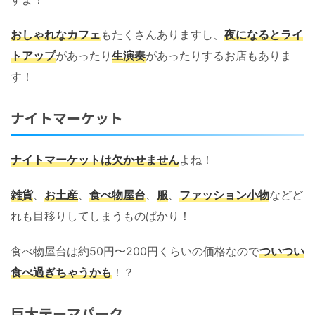
おしゃれなカフェ
もたくさんありますし、
夜になるとライ
トアップ
があったり
生演奏
があったりするお店もありま
す！
ナイトマーケット
ナイトマーケットは欠かせません
よね！
雑貨
、
お土産
、
食べ物屋台
、
服
、
ファッション小物
などど
れも目移りしてしまうものばかり！
食べ物屋台は約50円〜200円くらいの価格なので
ついつい
食べ過ぎちゃうかも
！？
巨大テーマパーク