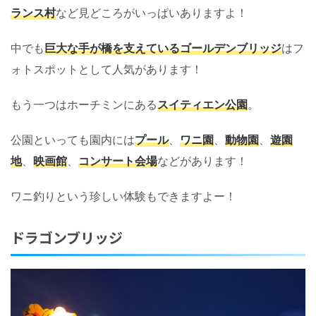
ランス村
など見どころがいっぱいありますよ！
中でも
巨大な手が橋を支えているゴールデンブリッジ
はフ
ォトスポットとして人気があります！
もう一つはホーチミンにある
スイティエン公園
。
公園といっても園内には
プール
、
ワニ園
、
動物園
、
遊園
地
、
映画館
、
コンサート会場
などがあります！
ワニ釣りという珍しい体験もできますよー！
ドラゴンブリッジ