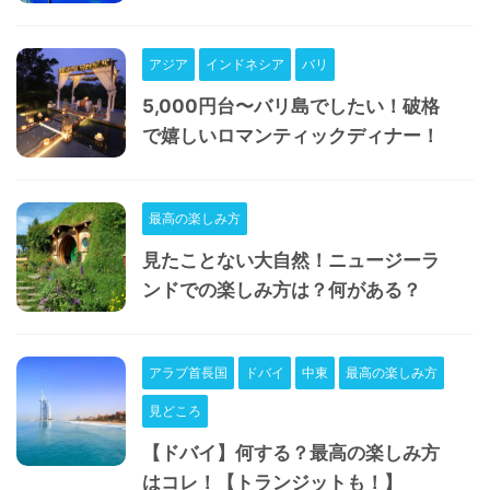
アジア
インドネシア
バリ
5,000円台〜バリ島でしたい！破格
で嬉しいロマンティックディナー！
最高の楽しみ方
見たことない大自然！ニュージーラ
ンドでの楽しみ方は？何がある？
アラブ首長国
ドバイ
中東
最高の楽しみ方
見どころ
【ドバイ】何する？最高の楽しみ方
はコレ！【トランジットも！】