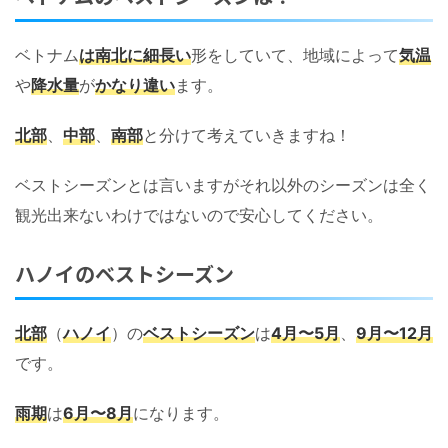
ベトナム
は南北に細長い
形をしていて、地域によって
気温
や
降水量
が
かなり違い
ます。
北部
、
中部
、
南部
と分けて考えていきますね！
ベストシーズンとは言いますがそれ以外のシーズンは全く
観光出来ないわけではないので安心してください。
ハノイのベストシーズン
北部
（
ハノイ
）の
ベストシーズン
は
4月〜5月
、
9月〜12月
です。
雨期
は
6
月
〜8月
になります。