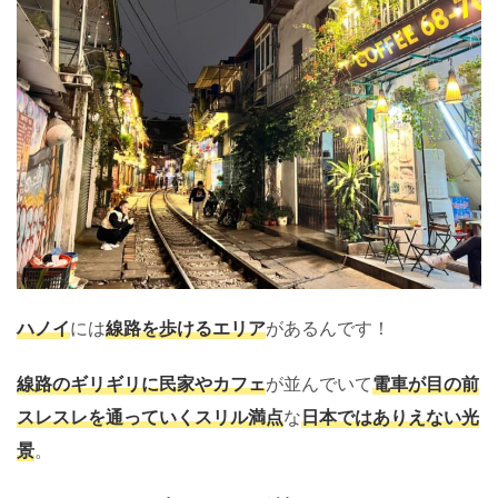
ハノイ
には
線路を歩けるエリア
があるんです！
線路のギリギリに民家やカフェ
が並んでいて
電車が目の前
スレスレを通っていくスリル満点
な
日本ではありえない光
景
。