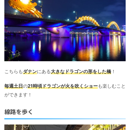
こちらも
ダナン
にある
大きなドラゴンの形をした橋
！
毎週土日
の
21時頃ドラゴンが火を吹くショー
も楽しむこと
ができます！
線路を歩く