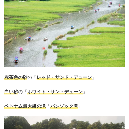
赤茶色の砂
の「
レッド・サンド・デューン
」
白い砂
の「
ホワイト・サン・デューン
」
ベトナム最大級の滝
「
バンゾック滝
」