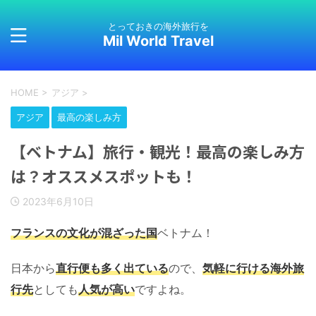
とっておきの海外旅行を
Mil World Travel
HOME
>
アジア
>
アジア
最高の楽しみ方
【ベトナム】旅行・観光！最高の楽しみ方
は？オススメスポットも！
2023年6月10日
フランスの文化が混ざった国
ベトナム！
日本から
直行便も多く出ている
ので、
気軽に行ける海外旅
行先
としても
人気が高い
ですよね。