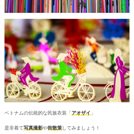
ベトナムの伝統的な民族衣装「
アオザイ
」
是非着て
写真撮影
や
街散策
してみましょう！