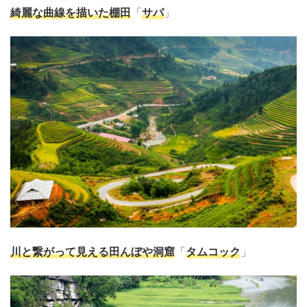
綺麗な曲線を描いた棚田
「
サパ
」
川と繋がって見える田んぼや洞窟
「
タムコック
」