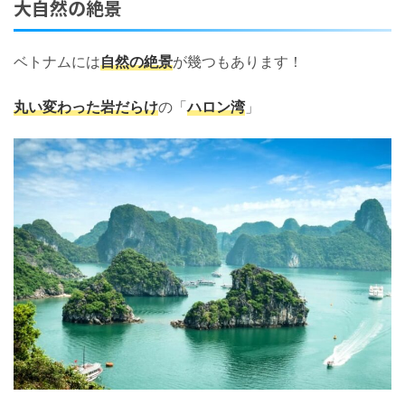
大自然の絶景
ベトナムには
自然の絶景
が幾つもあります！
丸い変わった岩だらけ
の「
ハロン湾
」