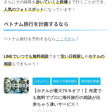
さらにその線路を
歩いていくと鉄橋
まで行くことができ、
人気のフォトスポット
になっています！
ベトナム旅行を計画するなら
ベトナム旅行を予約するなら
こころから
！
LINEでいつでも無料相談
できて
安い日程探し
や
ホテルの
相談
もできちゃう！
ハネムーン
初めての海外旅行
海外旅行準備
【ホテルが最大75％オフ！】何度で
も無料でプロに海外旅行の相談が出
来ちゃう凄いサービス！
2023/5/28