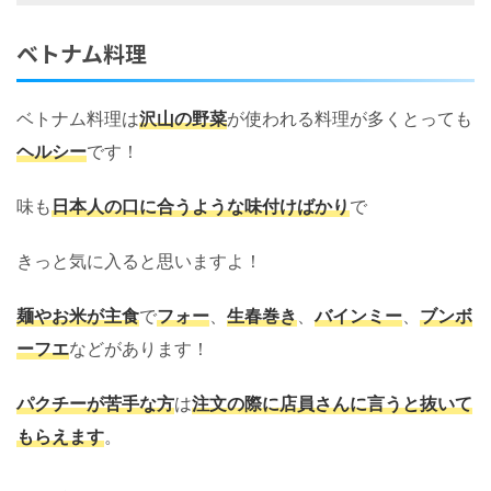
ベトナム料理
ベトナム料理は
沢山の野菜
が使われる料理が多くとっても
ヘルシー
です！
味も
日本人の口に合うような味付けばかり
で
きっと気に入ると思いますよ！
麺やお米が主食
で
フォー
、
生春巻き
、
バインミー
、
ブンボ
ーフエ
などがあります！
パクチーが苦手な方
は
注文の際に店員さんに言うと抜いて
もらえます
。