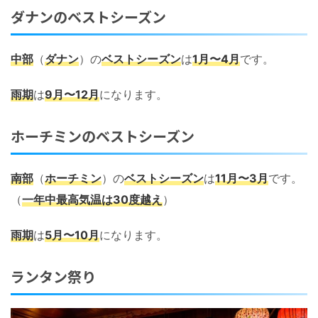
ダナンのベストシーズン
中部
（
ダナン
）の
ベストシーズン
は
1月〜4月
です。
雨期
は
9月〜12月
になります。
ホーチミンのベストシーズン
南部
（
ホーチミン
）の
ベストシーズン
は
11月〜3月
です。
（
一年中最高気温は30度越え
）
雨期
は
5月〜10月
になります。
ランタン祭り