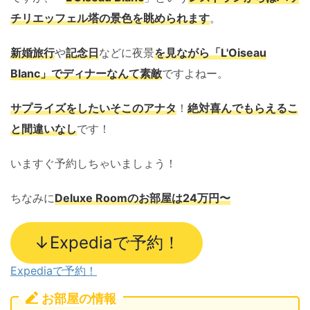
チリエッフェル塔の景色を眺められます
。
新婚旅行
や
記念日
などに夜景
を見ながら「L'Oiseau
Blanc」でディナーなんて素敵
ですよねー。
サプライズをしたいそこのアナタ
！
絶対喜んでもらえるこ
と間違いなし
です！
いますぐ予約しちゃいましょう！
ちなみに
Deluxe Roomのお部屋は24万円〜
↓Expediaで予約！
Expediaで予約！
お部屋の情報