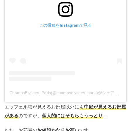
この投稿をInstagramで見る
ChampsElysees_Paris(@champselysees_paris)がシェアした投稿
エッフェル塔が見えるお部屋以外に
も中庭が見えるお部屋
がある
のですが、
個人的には
そちら
もうっとり
…
ただ、お部屋の
お値段かなりお高い
です。