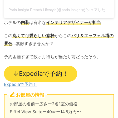
Paris Insight French Lifestyle(@paris.insight)がシェアした投稿
ホテルの
内装
は有名な
インテリアデザイナーが担当
！
この
丸くて可愛らしい窓枠
からこの
パリ＆エッフェル塔の
景色
…素敵すぎませんか？
予約困難すぎて数ヶ月待ちが当たり前だったそう。
↓Expediaで予約！
Expediaで予約！
お部屋の情報
お部屋の名前ー広さー2名1室の価格
Eiffel View Suiteー40㎡ー14.5万円〜