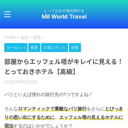
とっておきの海外旅行を
Mil World Travel
HOME
>
絶景
>
夜景
>
ヨーロッパ
夜景
穴場スポット
絶景
部屋からエッフェル塔がキレイに見える！
とっておきホテル【高級】
2023年6月25日
パリといえば憧れの旅行先の1つですよね！
そんな
ロマンティックで素敵なパリ旅行
をさらに
とびっき
りの思い出にするために
、
エッフェル塔の見えるホテルに
宿泊
するのはいかがでしょうか？