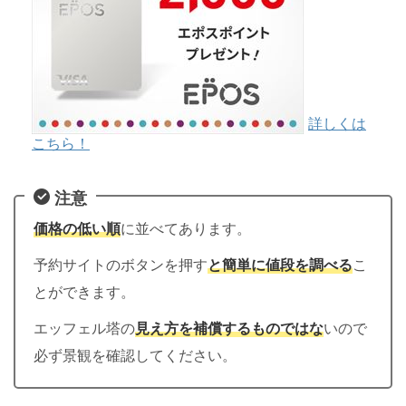
詳しくは
こちら！
注意
価格の低い順
に並べてあります。
予約サイトのボタンを押す
と簡単に値段を調べる
こ
とができます。
エッフェル塔の
見え方を補償するものではな
いので
必ず景観を確認してください。