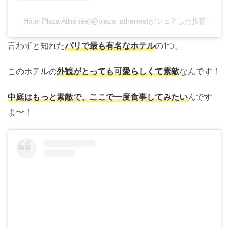
Hôtel Plaza Athénée(@plaza_athenee)がシェアした投稿
言わずと知れた
パリで最も有名なホテル
の1つ。
このホテルの
外観がとっても可愛らしくて素敵
なんです！
中庭はもっと素敵で、ここで一度食事して
み
たい
んです
よ〜！