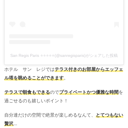
San Regis Paris ⭐⭐⭐⭐⭐(@sanregisparis)がシェアした投稿
ホテル サン レジでは
テラス付きの
お
部屋からエッフェ
ル塔を眺めることができます
。
テラスで朝食もできる
ので
プライベートかつ優雅な時間
を
過ごせるのも嬉しいポイント！
自分達だけの空間で絶景が楽しめるなんて、
とてつもない
贅沢
…